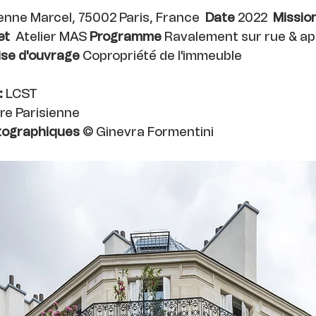
enne Marcel, 75002 Paris, France
Date
2022
Missio
et
Atelier MAS
Programme
Ravalement sur rue & ap
ise d'ouvrage
Copropriété de l'immeuble
:
LCST
re Parisienne
otographiques
© Ginevra Formentini