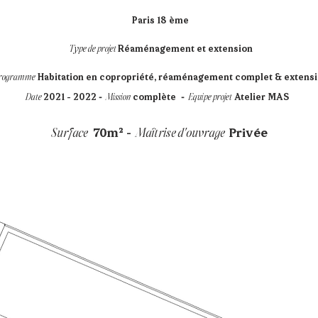
Paris 18 ème
Type de projet
Réaménagement et extension
rogramme
Habitation en copropriété, réaménagement complet & extens
-
-
Date
2021 - 2022
Mission
complète
Equipe projet
Atelier MAS
-
Surface
70m²
Maîtrise d'ouvrage
Privée