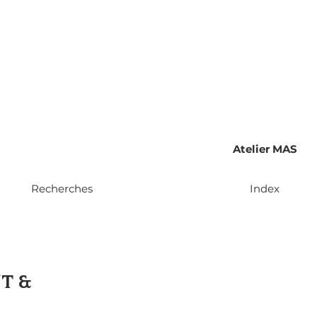
Atelier MAS
Recherches
Index
T &