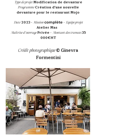
Type de projet
Modification de devanture
Programme
Création d'une nouvelle
devanture pour le restaurant Mojo
complète
Date
2023
-
Mission
-
Equipe projet
Atelier Mas
Maîtrise d'ouvrage
Privée
-
Montant des travaux
35
000€HT
Crédit photographique
© Ginevra
Formentini