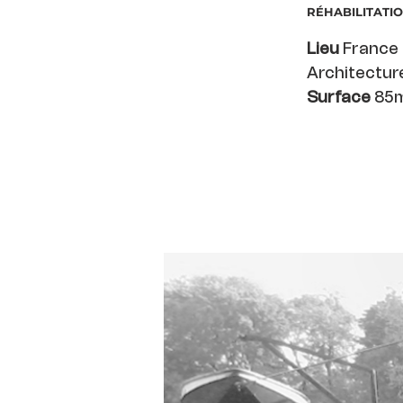
RÉHABILITATI
Lieu
Franc
Architectur
Surface
85