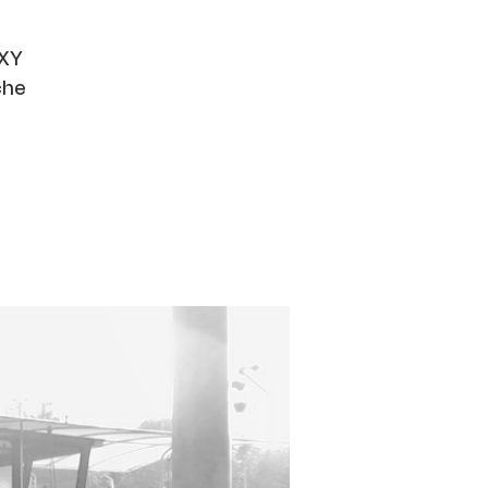
XY
iche